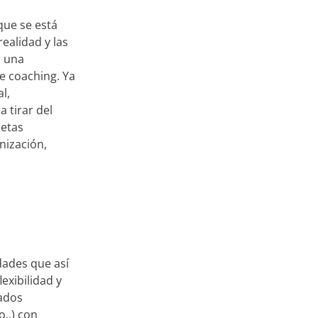
que se está
realidad y las
r una
e coaching. Ya
l,
 tirar del
cetas
nización,
dades que así
exibilidad y
tados
..) con