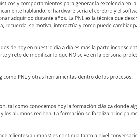
sticos y comportamientos para generar la excelencia en las
icamente hablando, el hardware sería el cerebro y el softw
nar adquirido durante años. La PNL es la técnica que desc
ona, recuerda, se motiva, interactúa y como puede cambiar 
os de hoy en nuestro día a día es más la parte inconscient
arte y reto de modificar lo que NO se ve en la persona-profe
g como PNL y otras herramientas dentro de los procesos.
ión, tal como conocemos hoy la formación clásica donde al
y los alumnos reciben. La formación se focaliza principalme
hee (clientes/alumnos) es continua tanto a nivel conversac