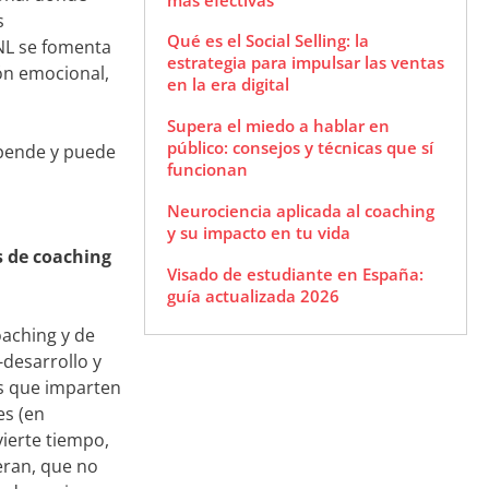
s
Qué es el Social Selling: la
NL se fomenta
estrategia para impulsar las ventas
ión emocional,
en la era digital
Supera el miedo a hablar en
público: consejos y técnicas que sí
epende y puede
funcionan
Neurociencia aplicada al coaching
y su impacto en tu vida
s de coaching
Visado de estudiante en España:
guía actualizada 2026
oaching y de
desarrollo y
os que imparten
es (en
ierte tiempo,
eran, que no