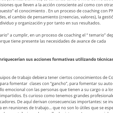
iones que lleven a la acción consciente así como con otra
puesto” el conocimiento . En un proceso de coaching con P
udes, el cambio de pensamiento (creencias, valores), la gest
ndividuo y organización y por tanto en sus resultados.
ario” a cumplir, en un proceso de coaching el “ temario” d
 porque tiene presente las necesidades de avance de cada
nriquecerían sus acciones formativas utilizando técnica
equipos de trabajo debiera tener ciertos conocimientos de C
ara fomentar clases con “gancho”, para fomentar su auto-
llo emocional con las personas que tienen a su cargo o a l
os impartidos. Es curioso como tenemos grandes profesional
adores. De aquí derivan consecuencias importantes: se inv
a en reuniones de trabajo… que no son lo útiles que se esp