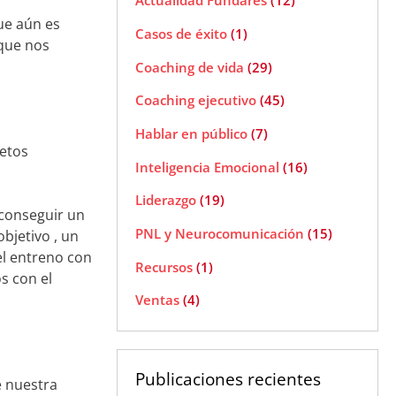
Actualidad Fundares
(12)
ue aún es
Casos de éxito
(1)
 que nos
Coaching de vida
(29)
Coaching ejecutivo
(45)
Hablar en público
(7)
etos
Inteligencia Emocional
(16)
Liderazgo
(19)
 conseguir un
PNL y Neurocomunicación
(15)
bjetivo , un
el entreno con
Recursos
(1)
s con el
Ventas
(4)
Publicaciones recientes
e nuestra