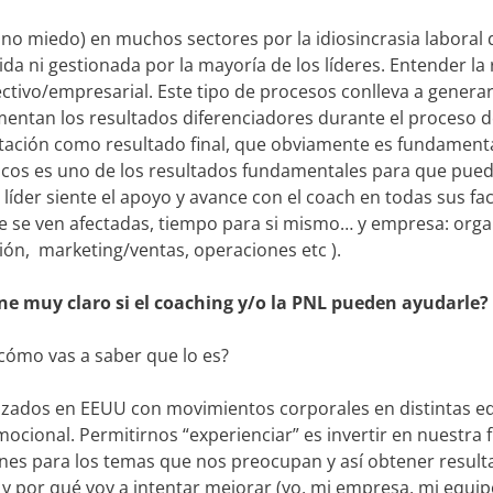
 no miedo) en muchos sectores por la idiosincrasia laboral 
ida ni gestionada por la mayoría de los líderes. Entender la 
tivo/empresarial. Este tipo de procesos conlleva a genera
mentan los resultados diferenciadores durante el proceso d
tación como resultado final, que obviamente es fundamenta
cos es uno de los resultados fundamentales para que pueda
 líder siente el apoyo y avance con el coach en todas sus fa
ue se ven afectadas, tiempo para si mismo… y empresa: orga
ión, marketing/ventas, operaciones etc ).
ne muy claro si el coaching y/o la PNL pueden ayudarle?
cómo vas a saber que lo es?
alizados en EEUU con movimientos corporales en distintas e
ocional. Permitirnos “experienciar” es invertir en nuestra fl
nes para los temas que nos preocupan y así obtener resul
y por qué voy a intentar mejorar (yo, mi empresa, mi equipo