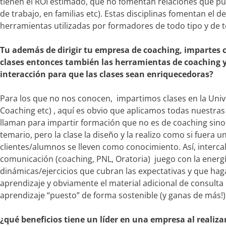
tienen el ROI estimado, que no fomentan relaciones que pue
de trabajo, en familias etc). Estas disciplinas fomentan el d
herramientas utilizadas por formadores de todo tipo y de t
Tu además de dirigir tu empresa de coaching, impartes c
clases entonces también las herramientas de coaching 
interacción para que las clases sean enriquecedoras?
Para los que no nos conocen, impartimos clases en la Univ
Coaching etc) , aquí es obvio que aplicamos todas nuestra
llaman para impartir formación que no es de coaching sin
temario, pero la clase la diseño y la realizo como si fuera
clientes/alumnos se lleven como conocimiento. Así, interc
comunicación (coaching, PNL, Oratoria) juego con la energ
dinámicas/ejercicios que cubran las expectativas y que hag
aprendizaje y obviamente el material adicional de consulta
aprendizaje “puesto” de forma sostenible (y ganas de más!)
¿qué beneficios tiene un líder en una empresa al realiz