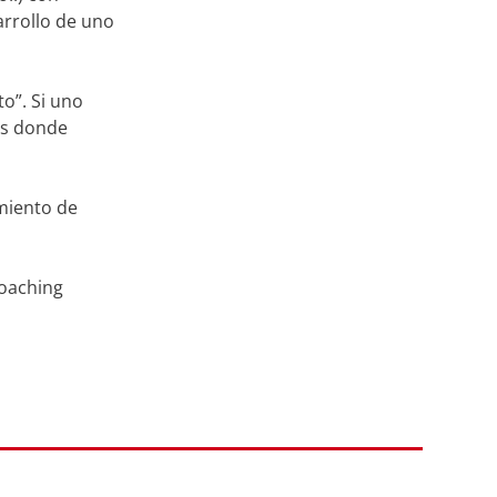
arrollo de uno
o”. Si uno
 es donde
miento de
coaching