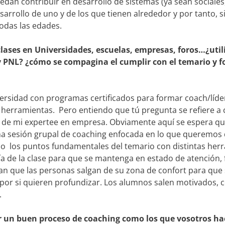
dan contribuir en desarrollo de sistemas (ya sean sociales
esarrollo de uno y de los que tienen alrededor y por tanto, s
odas las edades.
lases en Universidades, escuelas, empresas, foros…¿util
y PNL? ¿cómo se compagina el cumplir con el temario y 
ersidad con programas certificados para formar coach/líde
s herramientas. Pero entiendo que tú pregunta se refiere 
o de mi expertee en empresa. Obviamente aquí se espera q
 una sesión grupal de coaching enfocada en lo que queremos 
alo los puntos fundamentales del temario con distintas her
ía de la clase para que se mantenga en estado de atención
an que las personas salgan de su zona de confort para que s
 por si quieren profundizar. Los alumnos salen motivados, c
.
ar un buen proceso de coaching como los que vosotros ha