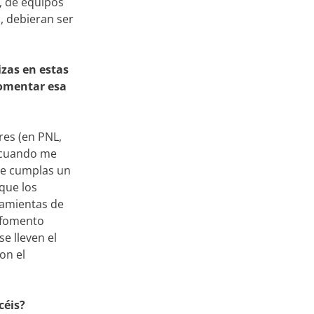
, de equipos
i, debieran ser
izas en estas
fomentar esa
res (en PNL,
a cuando me
ue cumplas un
que los
ramientas de
, fomento
e lleven el
on el
céis?