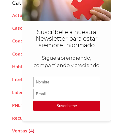
Categorías
Actualidad Fundares
(12)
Casos de éxito
(1)
Coaching de vida
(29)
Coaching ejecutivo
(45)
Hablar en público
(7)
Inteligencia Emocional
(16)
Liderazgo
(19)
PNL y Neurocomunicación
(15)
Recursos
(1)
Ventas
(4)